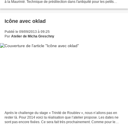
à la Maurinié. Technique de prédilection dans l'antiquité pour les petits
formats et technique utilisée au 6eme...
Icône avec oklad
Publié le 09/09/2013 à 09:25
Par
Atelier de Micha Greschny
Après le challenge du stage « Trinité de Roublev », nous n’allons pas en
rester là. Pour 2014 voici la réalisation que l’atelier propose. Les dates ne
sont pas encore fixées. Ce sera fait très prochainement. Comme pour le
stage « Trinité », les places...