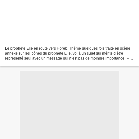
Le prophète Elie en route vers Horeb. Thème quelques fois traité en scène
annexe sur les icônes du prophète Elie, voilà un sujet qui mérite d’être
représenté seul avec un message qui n’est pas de moindre importance : «
lève toi » 1 ROI chapitre 19 versets...