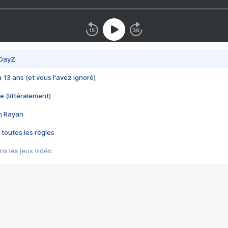
 DayZ
 a 13 ans (et vous l'avez ignoré)
e (littéralement)
im Rayan
 toutes les règles
s les jeux vidéo
us choquant de Rockstar ? - Le scandale BULLY
e plus moche de Steam
du RÊVE tourne au CAUCHEMAR
pendant 8 heures