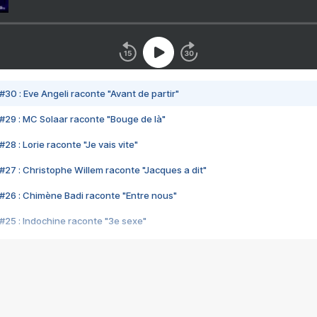
#30 : Eve Angeli raconte "Avant de partir"
#29 : MC Solaar raconte "Bouge de là"
28 : Lorie raconte "Je vais vite"
#27 : Christophe Willem raconte "Jacques a dit"
#26 : Chimène Badi raconte "Entre nous"
#25 : Indochine raconte "3e sexe"
#24 : Zaho raconte "C'est chelou"
#23 : Patrick Bruel raconte "Au café des délices"
#22 : Kyo raconte "Le chemin"